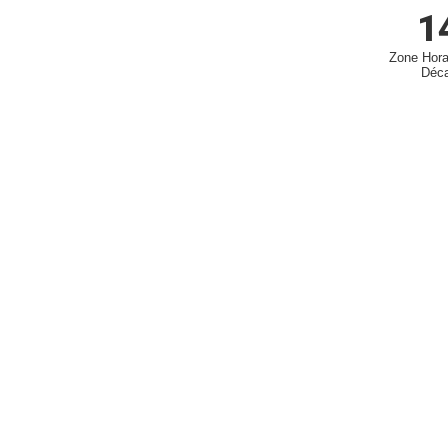
1
Zone Hora
Déca